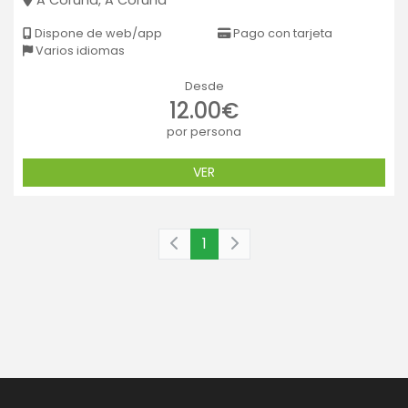
A Coruña, A Coruña
Dispone de web/app
Pago con tarjeta
Varios idiomas
Desde
12.00€
por persona
VER
1