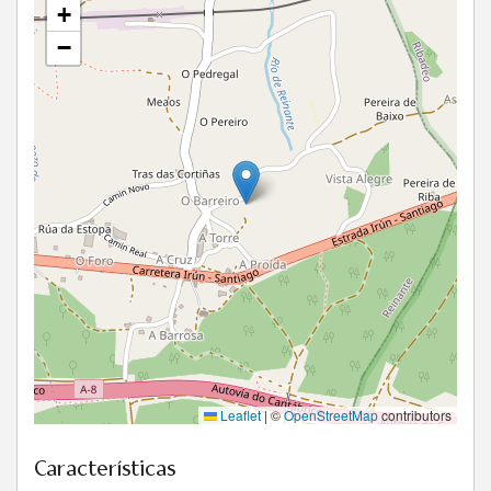
+
−
Leaflet
|
©
OpenStreetMap
contributors
Características