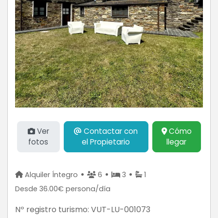
Ver
Contactar con
Cómo
fotos
el Propietario
llegar
•
•
•
Alquiler Íntegro
6
3
1
Desde 36.00€ persona/día
Nº registro turismo:
VUT-LU-001073