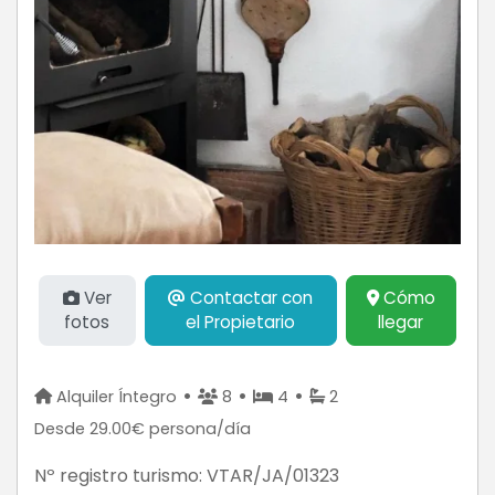
Ver
Contactar con
Cómo
fotos
el Propietario
llegar
•
•
•
Alquiler Íntegro
8
4
2
Desde 29.00€ persona/día
Nº registro turismo:
VTAR/JA/01323